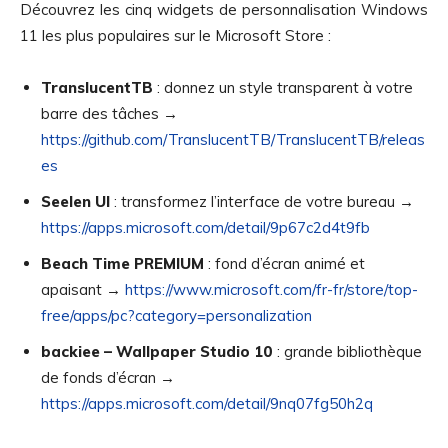
Découvrez les cinq widgets de personnalisation Windows
11 les plus populaires sur le Microsoft Store :
TranslucentTB
: donnez un style transparent à votre
barre des tâches →
https://github.com/TranslucentTB/TranslucentTB/releas
es
Seelen UI
: transformez l’interface de votre bureau →
https://apps.microsoft.com/detail/9p67c2d4t9fb
Beach Time PREMIUM
: fond d’écran animé et
apaisant →
https://www.microsoft.com/fr-fr/store/top-
free/apps/pc?category=personalization
backiee – Wallpaper Studio 10
: grande bibliothèque
de fonds d’écran →
https://apps.microsoft.com/detail/9nq07fg50h2q